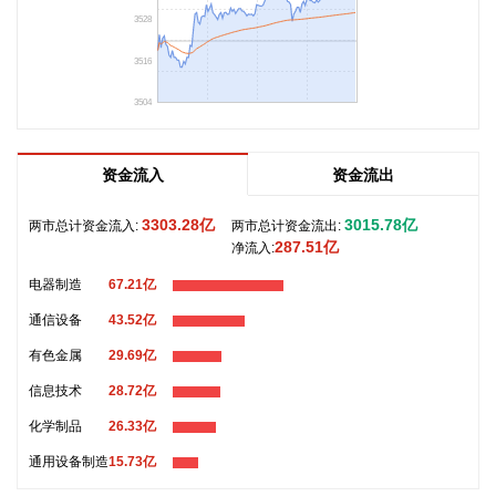
判，公募普遍判断AI产业浪潮不是短期主题炒作，科技浪潮的
3528
演绎周期也远不止半年。
3516
2026-08-09 18:33:13
3504
中信证券研报指出，今年以来，部分省份农村金融机构吸收合
并提速。中期维度，预计“减量提质”仍是中小金融机构经营的
重要方向。板块投资来看，由于短时回调幅度较大，隐含前期
资金流入
资金流出
流入板块的弹性资金已经大幅流出，预计银行板块短期表现开
始走稳。
3303.28亿
3015.78亿
两市总计资金流入:
两市总计资金流出:
287.51亿
净流入:
2026-08-09 18:33:10
电器制造
67.21亿
中信证券研报指出，8月初的市场处于超跌反弹阶段，前期跌
通信设备
43.52亿
幅越大的品种弹性越大。市场已开启修复进程，后续随着市场
流动性和价格发现机制恢复正常，8月配置思路应当由交易超
有色金属
29.69亿
跌反弹逐步转向均衡化。借着反弹降低边缘资产暴露，向具备
信息技术
28.72亿
核心竞争力的科技龙头以及基本面稳健、估值和筹码位置较低
化学制品
26.33亿
的非科技景气方向进行再平衡。维持“三个收敛”的中期判断，
即：1）AI产业链内部，上游硬件及涨价品种相对下游平台、云
通用设备制造
15.73亿
服务的超额收益趋于收敛；2）非AI工业板块相对海外可比公司