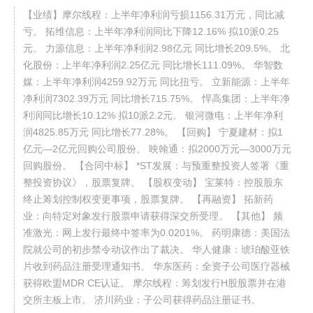
【业绩】摩尔线程：上半年净利润亏损1156.31万元，同比减
亏。 拓维信息：上半年净利润同比下降12.16% 拟10派0.25
元。 力源信息：上半年净利润2.98亿元 同比增长209.5%。 北
化股份：上半年净利润2.25亿元 同比增长111.09%。 华智数
媒：上半年净利润4259.92万元 同比扭亏。 立新能源：上半年
净利润7302.39万元 同比增长715.75%。 悍高集团：上半年净
利润同比增长10.12% 拟10派2.2元。 银河微电：上半年净利
润4825.85万元 同比增长77.28%。 【回购】 宁夏建材：拟1
亿元—2亿元回购公司股份。 映翰通：拟2000万元—3000万元
回购股份。 【合同中标】 *ST发展：与预重整投资人签署《重
整投资协议》，股票复牌。 【股权变动】 宝莱特：控股股东
终止筹划控制权变更事项，股票复牌。 【再融资】 拓新药
业：向特定对象发行股票申请获得深交所受理。 【其他】 频
准激光：网上发行最终中签率为0.0201%。 药明康德：美国法
院就公司的初步禁令动议作出了裁决。 华人健康：琥珀酸亚铁
片收到药品注册受理通知书。 华东医药：全资子公司医疗器械
获得欧盟MDR CE认证。 摩尔线程：筹划发行H股股票并在港
交所主板上市。 济川药业：子公司获得药品注册证书。