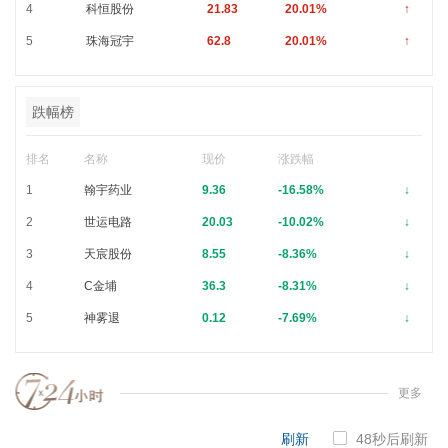
4
科恒股份
21.83
20.01%
↑
5
珠海冠宇
62.8
20.01%
↑
跌幅榜
排名
名称
现价
涨跌幅
1
翰宇药业
9.36
-16.58%
↓
2
世运电路
20.03
-10.02%
↓
3
天宸股份
8.55
-8.36%
↓
4
C金埔
36.3
-8.31%
↓
5
神雾退
0.12
-7.69%
↓
更多
刷新
47
秒后刷新