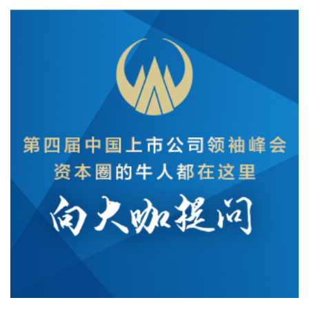
的估值折价有望阶段性修复；3）科技与非科技板块之间的极
致分化趋于收敛。在科技板块内部，建议借着AI涨价品种反
弹，及时向核心资产（如燃气轮机、晶圆制造平台以及半导体
设备等）调仓，更加重视“量的确定性”，审慎对待“价的爆发
性”。对于非科技板块，重点增配能化、有色、创新药以及有出
海潜力的头部券商。
2026-08-09 18:29:43
伊朗伊斯兰革命卫队发言人穆赫比9日说，伊朗当前的战略是
保持对霍尔木兹海峡的控制，直至敌方接受伊朗的全部条件并
承认失败。 穆赫比表示，伊朗已迫使敌人放弃此前设定的所有
目标，对方当前正将精力集中于“重新开放霍尔木兹海峡”。伊
朗将保持对海峡的控制，“直到敌人接受我们的全部条件，承认
其失败”。 穆赫比说：“（伊方的）抵抗将永远持续、没有终
点，击败敌人是伊朗不可改变的战略。”
2026-08-09 18:23:18
据中国广告协会公众号，8月6日，中国广告协会生成式引擎优
化（GEO）团体标准第二次征求意见会议在北京召开。 本次会