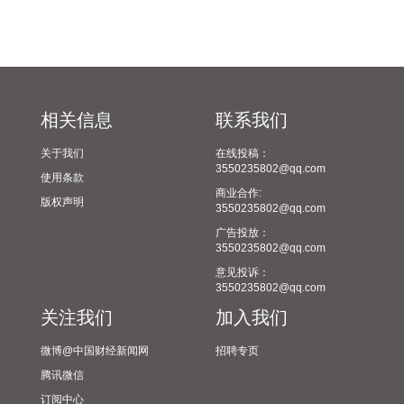
上，预计，“白海豚”将以每小时20公里左右的速度向偏西方向
移动。中国铁路上海局集团有限公司（以下简称上铁集团）密
切关注台风“白海豚”路径变化和影响，及时组织会商研判、启
动应急响应，坚持超前预想、主动避险，动态调整列车开行方
案，细化旅客服务保障措施，全面开展设备设施巡查维护，全
力确保铁路运输安全和旅客出行安全。铁路部门将密切关注台
相关信息
联系我们
风路径变化，根据风速、雨量和灾害影响程度等实际，动态调
关于我们
在线投稿：
整列车开行方案，保障旅客安全出行需要。
3550235802@qq.com
使用条款
2026-08-09 17:39:13
商业合作:
版权声明
3550235802@qq.com
益生股份在机构调研时表示，公司2026年8月父母代鸡苗报价
广告投放：
为66元/套，与7月持平。
3550235802@qq.com
2026-08-09 17:29:10
意见投诉：
3550235802@qq.com
益生股份在机构调研时表示，从供给端看，2025年我国祖代白
关注我们
加入我们
羽肉鸡全年进口量同比下降超过10%，叠加2026年1—5月国内
引种再度中断，祖代种鸡的减少将影响14个月以后商品代鸡苗
微博@中国财经新闻网
招聘专页
的供给，预计未来优质商品代鸡苗供给偏紧，市场价格行情向
腾讯微信
好；从需求端看，下游屠宰与养殖环节持续扩产，行业产能扩
订阅中心