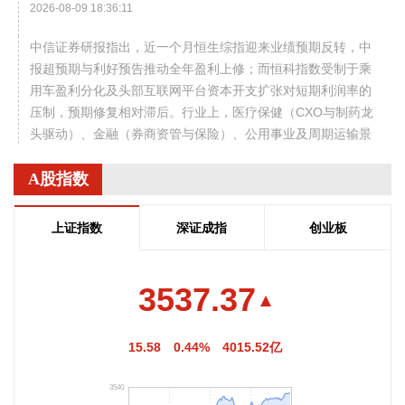
2026-08-09 18:36:11
中信证券研报指出，近一个月恒生综指迎来业绩预期反转，中
报超预期与利好预告推动全年盈利上修；而恒科指数受制于乘
用车盈利分化及头部互联网平台资本开支扩张对短期利润率的
压制，预期修复相对滞后。行业上，医疗保健（CXO与制药龙
头驱动）、金融（券商资管与保险）、公用事业及周期运输景
气上行；消费、地产及资讯科技预期遭下调。交易层面呈现资
A股指数
金回补超跌低位板块与交易高景气业绩动能的“双管齐下”特
征。面对财报密集披露期与海内外宏观扰动，配置建议维持“红
利防守+成长弹性”杠铃策略：防守端锁定高股息、低β“类债”资
上证指数
深证成指
创业板
产；进攻端聚焦互联网巨头、双向资金加仓的机器人与生物科
技，以及技术硬件与AI应用，兼顾创新药及工业金属的催化布
局。
3537.37
2026-08-09 18:33:16
15.58
0.44%
4015.52亿
尽管7月A股市场调整，但新发基金市场却呈现出冷暖反差，多
只主动权益新品募集成绩亮眼。普通投资者踊跃认购新基金的
3540
背后，是不少基金经理对于当前科技行情长周期属性的深度研