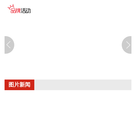
议对7月8日首次征求意见以来GEO全产业链及监管部门等各方
意见进行了全面系统梳理，后续协会将形成送审稿，持续推进
标准完善工作，保障标准的权威性、专业性、普适性，以标准
为依托不断完善行业自律与内容合规治理体系，并配套推出系
列行业公共服务举措。
2026-08-09 18:00:23
据青岛港公众号，今年以来，山东港口青岛港QQCTU持续优
化岸电运营管控模式、精进作业服务、升级智慧管控体系，岸
电接电量同比增长30.01%，实现阶段性稳步增长。其中，7月
岸电作业成效尤为突出，单月接电量同比提升3.8%、环比提升
图片新闻
15.4%，成功刷新码头单月岸电接电量历史纪录。船舶岸电是
港口绿色转型的重要抓手，也是港区节能减污降碳、优化生态
环境、落实“双碳”战略的关键举措。
2026-08-09 17:57:18
据中央气象台8月9日16时发布的台风快讯，今年第13号台
风“白海豚”9日下午4时位于浙江省台州玉环市东部近海海面