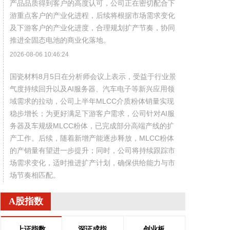
产品品质得到客户的高度认可，公司正在密切配合下
游重点客户的产业化进程，后续将根据市场需求变化
及下游客户的产业化进度，合理规划扩产节奏，协同
推进全固态电池的商业化落地。
2026-08-06 10:46:24
国瓷材料8月5日在分析师会议上表示，受益于行业景
气度持续回升以及AI服务器、汽车电子等新兴应用领
域需求的拉动，公司上半年MLCC介质粉体销量实现
稳步增长；为更好满足下游客户需求，公司针对AI服
务器及车规级MLCC粉体，已完成部分高端产线的扩
产工作。后续，随着新增产能逐步释放，MLCC粉体
的产销量有望进一步提升；同时，公司将持续跟踪市
场需求变化，适时推进扩产计划，确保供给能力与市
场节奏相匹配。
2026-08-06 10:46:23
A股指数
当地时间8月5日，美国白宫新闻秘书莱维特表示，有
关总统特朗普与国防部长赫格塞思在马里兰州戴维
上证指数
深证成指
创业板