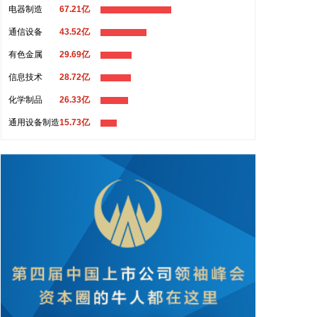
电器制造
67.21亿
智算服务器，搭载8张RTX5090算力卡，适配AI训
练、模型推理、仿真渲染等高负载工作。本次双方合
通信设备
43.52亿
作打通定制服务器、存量暖通复用、稳定运维完整链
有色金属
29.69亿
路，解决行业普遍存在的液冷改造成本高等痛点。未
信息技术
28.72亿
来双方将基于本次试点持续优化，研发多机柜并联方
案，完善不同水温、不同算力硬件的适配标准，推动
化学制品
26.33亿
浸没液冷从大型超算走向普惠落地。
通用设备制造
15.73亿
2026-08-06 10:42:22
据中国光谷公众号，近日，中微半导体设备（上海）
股份有限公司（简称“中微半导体”）华中总部正式落
户光谷，预计明年初正式投入运营。中微半导体设备
（武汉）有限公司已于7月28日完成注册，注册资本
5000万元。项目聚焦核心半导体设备研发，计划建设
华中总部及研发中心，开展薄膜、刻蚀、外延等核心
半导体设备的研发，服务武汉乃至华中地区重点客
户。
2026-08-06 10:39:31