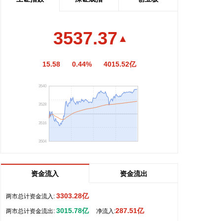
营“因伊朗战事中美军导弹库存严重短缺而发生争
执”的报道是“假新闻”。
2026-08-06 10:46:17
3537.37
据中兴通讯官网，近日，由中兴通讯与巴基斯坦领先
15.58
0.44%
4015.52亿
云服务商Sky47联合承建的、巴基斯坦规模最大的通
算与智算一体化的数据中心——Sky47喀喇昆仑一号
3540
（Karakoram-01） 落成典礼在伊斯兰堡举办。作为
巴基斯坦首座定制化AI原生Tier III级数据中心，
3528
Sky47喀喇昆仑一号总供电容量达8.5兆瓦。该中心将
在巴基斯坦全国范围内提供强大的云计算、数据托管
3516
与先进数字服务支持，全面满足政府及企业在人工智
3504
能（AI）、机器学习（ML）及高性能计算（HPC）
等领域的算力需求。
2026-08-06 10:42:31
资金流入
资金流出
倍瑞思官微消息，近日，倍瑞思与证通电子完成浸没
3303.28亿
两市总计资金流入:
式液冷试点落地，为高密度算力机房升级打造可落地
3015.78亿
287.51亿
两市总计资金流出:
净流入:
范本。本次试点核心硬件为针对浸没场景专项研发的