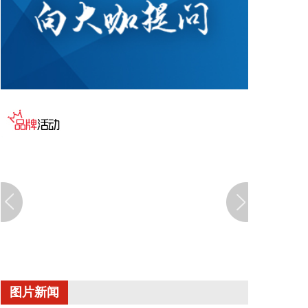
企查查APP显示，近日，江苏铌奥光电科技有限公司
发生工商变更，新增海南云锋基金中心（有限合
伙）、上海联想未来创业投资合伙企业（有限合伙）
等为股东，同时注册资本增至5723.91万元。企查查
信息显示，该公司成立于2020年，经营范围包含：集
成电路芯片设计及服务；集成电路设计；集成电路芯
片及产品销售；光学仪器销售等。据其官网，铌奥光
电专注于薄膜铌酸锂调制器芯片及相关光互连器件的
设计、研发和销售。
2026-08-06 10:34:17
8月6日，中国机械工业联合会发布的2026年上半年
机械工业经济运行情况显示，扩内需、稳增长、促转
型措施接续出台，财政资金加速落地，“两重”“两
新”政策持续推进，将继续释放对机械工业装备的需
求。同时，“十五五”规划109项重大工程和项目扎实
推进，以“六张网”为主线的重大工程陆续开工建设，
图片新闻
将有力拉动机械工业市场需求。机械工业有望继续保