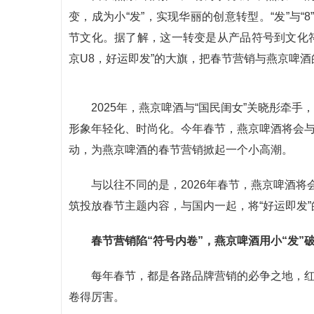
变，成为小“发”，实现华丽的创意转型。“发”与
节文化。据了解，这一转变是从产品符号到文化符
京U8，好运即发”的大旗，把春节营销与燕京啤
2025年，燕京啤酒与“国民闺女”关晓彤牵
形象年轻化、时尚化。今年春节，燕京啤酒将会
动，为燕京啤酒的春节营销掀起一个小高潮。
与以往不同的是，2026年春节，燕京啤酒
筑投放春节主题内容，与国内一起，将“好运即发
春节营销陷
“
符号内卷
”
，
燕京啤酒用小
“发”
每年春节，都是各路品牌营销的必争之地，
卷得厉害。