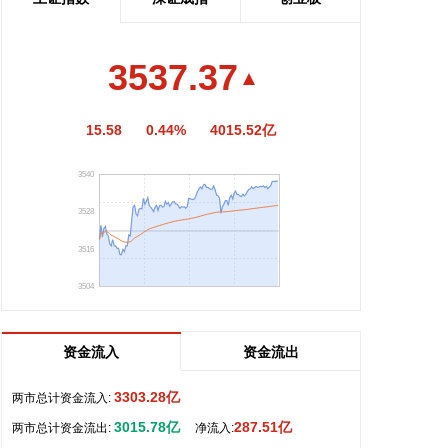
达仁堂(600329)8月6日公告，公司所属分公司津药达
仁堂集团股份有限公司新新制药厂近日收到国家药监
局核准签发的沙格列汀二甲双胍缓释片（Ⅰ）《药品注
3537.37
册证书》。该药品配合饮食和运动治疗, 适合使用沙
格列汀和二甲双胍治疗的2型糖尿病成人患者，以改
15.58
0.44%
4015.52亿
善此类患者的血糖控制。
2026-08-06 15:44:44
3540
无锡银行(600908)8月6日公告，胥焱冰因工作变动原
3528
因，辞去副行长职务。
3516
2026-08-06 15:38:24
3504
据福建省应急管理厅消息，今年第13号台风“白海
豚”8月6日11时中心距离浙江省温州市偏东方向约
1260公里，中心附近最大风力14级（强台风级）。
资金流入
资金流出
预计，“白海豚”将以每小时15～20公里的速度向偏西
方向移动，强度变化不大或略有增强；7日早晨进入
3303.28亿
两市总计资金流入:
福建省热带气旋警戒区，并逐渐向华东沿海靠近，将
3015.78亿
287.51亿
两市总计资金流出:
净流入:
于9日在长江口至福建北部一带沿海登陆。福建省气