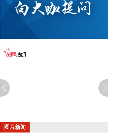
近日，国内数字韧性企业北京同创永益科技发展有限
公司（简称：同创永益）宣布完成近亿元股权融资。
本轮融资由深圳市龙岗区引导基金投资有限公司、中
关村智慧能源产业联盟旗下智源资本及老股东东方鹏
睿基金共同投资。
2026-08-06 15:28:13
8月6日，远景乌兰察布星河基地正式投产，该超级单
体采用超高比例绿电直连，以百万P算力规模，成为
全球Token产出能力最强的单体AI数据中心，刷新了
AI基础设施的密度纪录。远景科技集团AIDC总经理郑
子浩介绍，“远景星河基地”主要面向头部科技与AI公
司大规模使用国产算力的紧迫需求，致力于打造“新能
源+AI算力基础设施”的中国解决方案。
2026-08-06 15:23:18
工业和信息化部印发《民用爆炸物品行业安全发展“十
图片新闻
五五”规划》，其中提出，提升本质安全水平。支持集