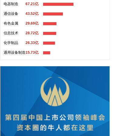
电器制造
67.21亿
象台6日14时发布“台风预警Ⅳ级”，根据《福建省防汛
抗旱防台风应急预案》，经会商研判，福建省防指决
通信设备
43.52亿
定8月6日14时启动防台风四级应急响应。
有色金属
29.69亿
2026-08-06 15:30:17
信息技术
28.72亿
近日，广纳四维（SEEV）完成连续两轮融资，两轮
化学制品
26.33亿
合计金额近2亿元。本轮融资阵容涵盖国资产业基
通用设备制造
15.73亿
金、头部产业资本及专业科创投资机构，包括：广州
产投、广州金控、金科君创、成都科创投、新兴基
金、美的资本、广州开发区科创母基金公司、纳米基
金、纳珍投资，其中纳米基金作为老股东持续追投。
2026-08-06 15:28:17
近日，宇航芯片供应商——杭州星辰基石半导体有限
公司（AstraMatrix）连续完成天使轮和天使+轮亿元
级融资，天使轮由银杏谷资本独家投资，天使+轮由
浙大友创、电科基金、上海天使会联合投资。
2026-08-06 15:28:16