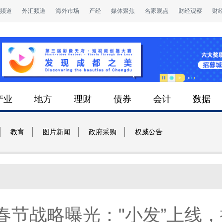
频道
外汇频道
海外市场
产经
媒体聚焦
名家观点
财经观察
财
产业
地方
理财
债券
会计
数据
教育
图片新闻
政府采购
权威公告
6春节战略曝光："小发”上线，