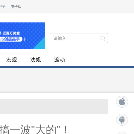
经报
电子版
宏观
法规
滚动
搞一波"大的”！