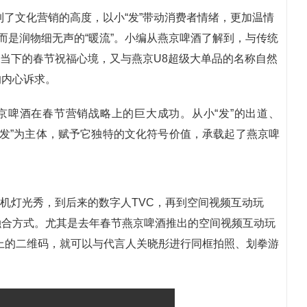
到了文化营销的高度，以小“发”带动消费者情绪，更加温情
而是润物细无声的“暖流”。小编从燕京啤酒了解到，与传统
国人当下的春节祝福心境，又与燕京U8超级大单品的名称自然
的内心诉求。
京啤酒在春节营销战略上的巨大成功。从小“发”的出道、
小“发”为主体，赋予它独特的文化符号价值，承载起了燕京啤
无人机灯光秀，到后来的数字人TVC，再到空间视频互动玩
融合方式。尤其是去年春节燕京啤酒推出的空间视频互动玩
上的二维码，就可以与代言人关晓彤进行同框拍照、划拳游