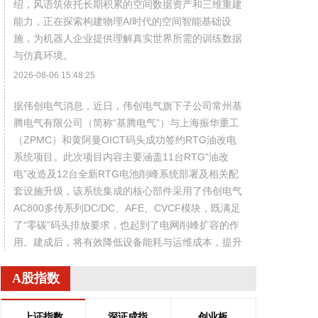
绍，风语筑依托长期积累的空间数据资产和三维重建
能力，正在探索构建物理AI时代的空间智能基础设
施，为机器人企业提供理解真实世界所需的训练数据
与仿真环境。
2026-08-06 15:48:25
据伟创电气消息，近日，伟创电气旗下子公司常州基
腾电气有限公司（简称“基腾电气”）与上海振华重工
（ZPMC）和黄阿曼OICT码头成功签约RTG油改电
系统项目。此次项目内容主要涵盖11台RTG“油改
电”改造及12台全新RTG电池削峰系统部署及相关配
套设施升级，该系统集成的核心部件采用了伟创电气
AC800多传系列DC/DC、AFE、CVCF模块，既满足
了“零碳”码头排放要求，也起到了电网削峰扩容的作
用。建成后，将有效降低设备能耗与运维成本，提升
运行稳定性与作业效率，助力码头节能减排和整体运
营水平提升。
A股指数
2026-08-06 15:48:15
上证指数
深证成指
创业板