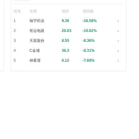
排名
名称
现价
涨跌幅
1
翰宇药业
9.36
-16.58%
↓
2
世运电路
20.03
-10.02%
↓
3
天宸股份
8.55
-8.36%
↓
4
C金埔
36.3
-8.31%
↓
5
神雾退
0.12
-7.69%
↓