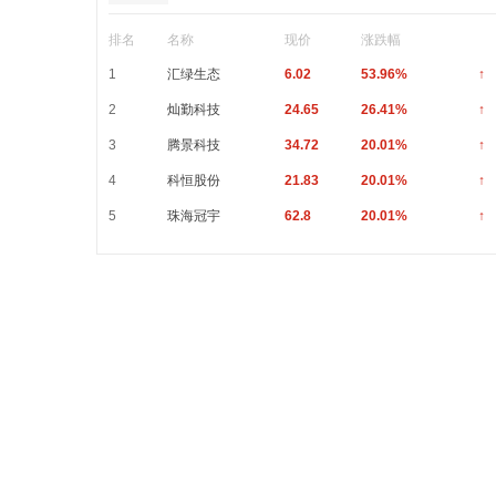
排名
名称
现价
涨跌幅
1
汇绿生态
6.02
53.96%
↑
2
灿勤科技
24.65
26.41%
↑
3
腾景科技
34.72
20.01%
↑
4
科恒股份
21.83
20.01%
↑
5
珠海冠宇
62.8
20.01%
↑