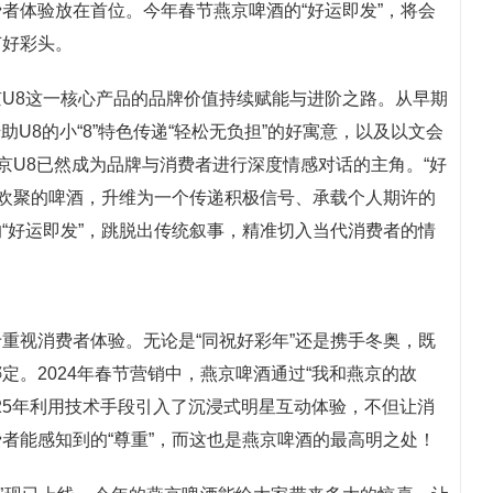
者体验放在首位。今年春节燕京啤酒的“好运即发”，将会
节好彩头。
U8这一核心产品的品牌价值持续赋能与进阶之路。从早期
助U8的小“8”特色传递“轻松无负担”的好寓意，以及以文会
京U8已然成为品牌与消费者进行深度情感对话的主角。“好
餐欢聚的啤酒，升维为一个传递积极信号、承载个人期许的
“好运即发”，跳脱出传统叙事，精准切入当代消费者的情
重视消费者体验。无论是“同祝好彩年”还是携手冬奥，既
。2024年春节营销中，燕京啤酒通过“我和燕京的故
25年利用技术手段引入了沉浸式明星互动体验，不但让消
者能感知到的“尊重”，而这也是燕京啤酒的最高明之处！