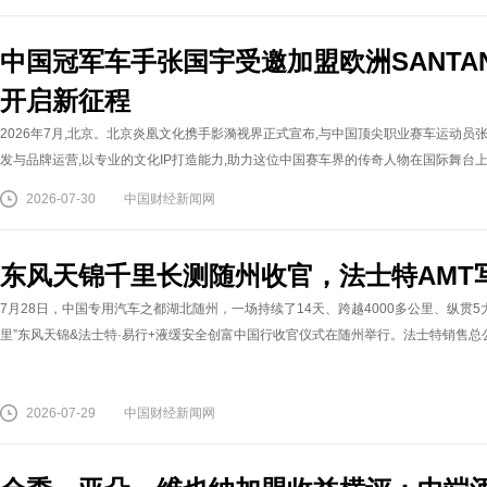
中国冠军车手张国宇受邀加盟欧洲SANTA
开启新征程
2026年7月,北京。北京炎凰文化携手影漪视界正式宣布,与中国顶尖职业赛车运动
发与品牌运营,以专业的文化IP打造能力,助力这位中国赛车界的传奇人物在国际舞台上绽
2026-07-30
中国财经新闻网
东风天锦千里长测随州收官，法士特AMT
7月28日，中国专用汽车之都湖北随州，一场持续了14天、跨越4000多公里、纵贯
里”东风天锦&法士特·易行+液缓安全创富中国行收官仪式在随州举行。法士特销售总公
2026-07-29
中国财经新闻网