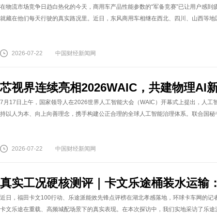
在物流市场竞争日趋白热化的今天，商用车产品性能参数的“军备竞赛”已让用户感到
就藏在他们每天行驶的真实路况里。近日，东风商用车相继在西北、四川、山西等地区开
2026-07-22
中国财经新闻网
芯视界连续亮相2026WAIC，共建物理AI
7月17日上午，国家领导人在2026世界人工智能大会（WAIC）开幕式上提出，人
持以人为本、向上向善理念，携手构建公正合理的全球人工智能治理体系。联合国秘书长安东尼奥·
2026-07-22
中国财经新闻网
真实工况硬核测评｜卡文乐途桶装水运输
近日，福田卡文100行动、乐途派能效先锋点评榜在湖北孝感落地，环球卡车网的记
卡文乐途在重载、高频城配场景下的真实表现。在本次探访中，我们实地采访了乐途派能