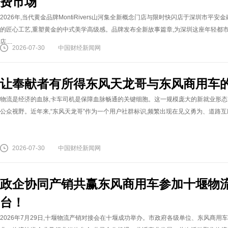
费市场
2026年,当代黄金品牌MontiRivers山河集全新概念门店与限时快闪店于深圳市平安
的匠心工艺,重塑黄金的中式美学高级感。品牌发布全新故事篇章,为深圳这座年轻都
店....
2026-07-30
中国财经新闻网
让奉献者有所得东风天龙哥与东风商用车
物流是经济的血脉,卡车司机是保障血脉畅通的关键细胞。这一规模庞大的新就业形态
公众视野。近年来,“东风天龙哥”作为一个用户社群标识,频繁出现在见义勇为、道路互助
2026-07-30
中国财经新闻网
政企协同产销共赢东风商用车参加十堰物流
台！
2026年7月29日,十堰物流产销对接会在十堰成功举办。市政府各级单位、东风商