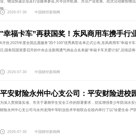
业、物流快递企业及行业媒体参会,共寻合作机遇、共话产业发展。此次活动聚焦物流
物....
2026-07-30
中国财经新闻网
"幸福卡车”再获国奖！东风商用车携手行
6月份,2025年度全国志愿服务“四个100”优秀典型名单正式公布,东风商用车“幸福卡车
日,国务院国资委召开的中央企业新闻通气例会点名表扬“幸福卡车关爱计划”,后续还将在
2026-07-30
中国财经新闻网
平安财险永州中心支公司：平安财险进校
为深入贯彻落实省、市关于暑期学生安全工作的部署要求，切实增强青少年防溺水安全
财险永州中心支公司与永州龙翔中等职业技术学校联合在校内举行了以“珍爱生命·严防溺
2026-07-30
中国财经新闻网