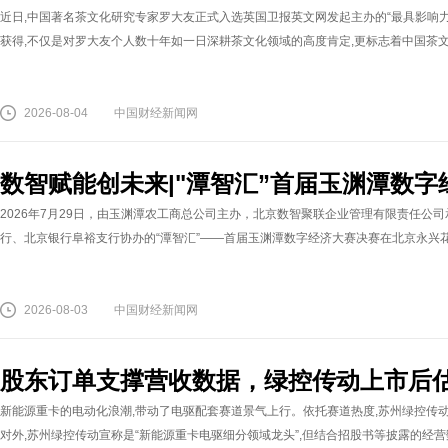
近日,中国著名茶文化研究专家罗大友正式入选英国卫报英文网发起主办的“最具影响力
获得,不仅是对罗大友个人数十年如一日深耕茶文化领域的高度肯定,更标志着中国茶文化
2026-08-04
中国财经新闻网
数智赋能创未来|"潭智汇”首届玉渊潭数
2026年7月29日，由玉渊潭农工商总公司主办，北京数智聚联企业管理有限责任公
行、北京银行阜裕支行协办的“潭智汇”——首届玉渊潭数字经济大赛决赛在北京永兴花园
2026-08-03
中国财经新闻网
股东订单支撑营收数据，绿控传动上市后
新能源重卡的电动化浪潮,带动了电驱配套赛道景气上行。依托赛道热度,苏州绿控传
对外,苏州绿控传动宣称是“新能源重卡电驱细分领域龙头”,但结合招股书等披露的经营数据