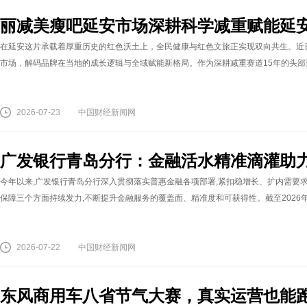
丽减美瘦吧延安市场深耕科学减重赋能延
在延安这片承载着厚重历史的红色沃土上，全民健康与红色文旅正实现双向共生。近
市场，解码品牌在当地的成长逻辑与全域赋能新格局。作为深耕减重赛道15年的头部连锁品
2026-07-23
中国财经新闻网
广发银行青岛分行：金融活水精准滴灌助
今年以来,广发银行青岛分行深入贯彻落实普惠金融各项部署,紧扣稳增长、扩内需要求
保障三个方面持续发力,不断提升金融服务的覆盖面、精准度和可获得性。截至2026年6月末
2026-07-22
中国财经新闻网
东风商用车八省节气大赛，真实运营也能