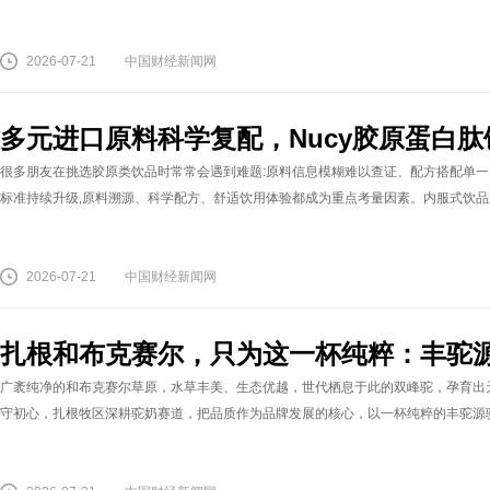
2026-07-21
中国财经新闻网
多元进口原料科学复配，Nucy胶原蛋白
很多朋友在挑选胶原类饮品时常常会遇到难题:原料信息模糊难以查证、配方搭配单一
标准持续升级,原料溯源、科学配方、舒适饮用体验都成为重点考量因素。内服式饮品正在
2026-07-21
中国财经新闻网
扎根和布克赛尔，只为这一杯纯粹：丰驼
广袤纯净的和布克赛尔草原，水草丰美、生态优越，世代栖息于此的双峰驼，孕育出
守初心，扎根牧区深耕驼奶赛道，把品质作为品牌发展的核心，以一杯纯粹的丰驼源驼奶