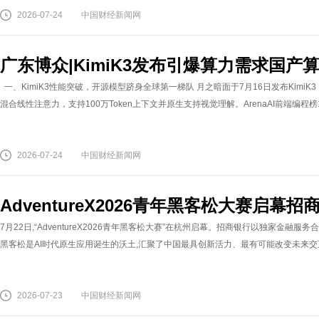
2026-07-24
中国财经新闻网
广东博众|KimiK3发布引爆算力需求国
一、KimiK3性能突破，开源模型跻身全球第一梯队 月之暗面于7月16日发布KimiK3，
混合线性注意力，支持100万Token上下文并原生支持视觉理解。ArenaAI前端编程榜1
2026-07-24
中国财经新闻网
AdventureX2026青年黑客松大赛启幕
7月22日,“AdventureX2026青年黑客松大赛”在杭州启幕。招商银行以独家金融
黑客松是AI时代原生应用诞生的沃土,汇聚了中国最具创新活力、最有可能改变未来交互
2026-07-23
中国财经新闻网