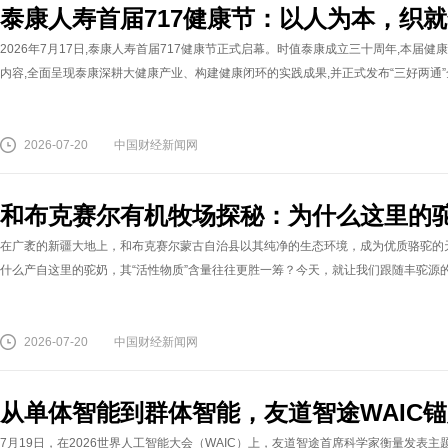
泰康人寿首届717健康节：以人为本，织
2026年7月17日,泰康人寿首届717健康节正式启幕。时值泰康成立三十周年,本
内容,全面呈现泰康深耕大健康产业、构建健康闭环的实践成果,并正式发布“三好两通”全
2026-07-20
中国财经新闻网
和布克赛尔有机牧场探秘：为什么这里的驼
在广袤的新疆大地上，和布克赛尔蒙古自治县以其纯净的生态环境，成为优质骆驼的
什么产自这里的驼奶，其“活性物质”含量往往更胜一筹？今天，就让我们跟随丰驼源的探
2026-07-20
中国财经新闻网
从单体智能到群体智能，友道智途WAIC
7月19日，在2026世界人工智能大会（WAIC）上，友道智途首席科学家衡量发表