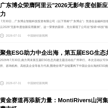
广东博众荣膺阿里云"2026无影年度创新
力
7月30日，广东博众智能科技投资有限公司（以下简称“广东博众”）凭借在金融科
云2026“无影年度创新应用案例”。这一荣誉的获得，充分展现了公司在“投研+科技”领
2026-07-31
中国财经新闻网
聚焦ESG助力中企出海，第五届ESG生
2026年7月30日,南方周末第五届ESG生态共建主题活动在广州举行。本次活动以“E
所、咨询机构、高校及企业等各方代表,围绕全球产业链重构下中国企业出海的ESG挑战
2026-07-31
中国财经新闻网
黄金赛道再添新力量：MontiRivers山