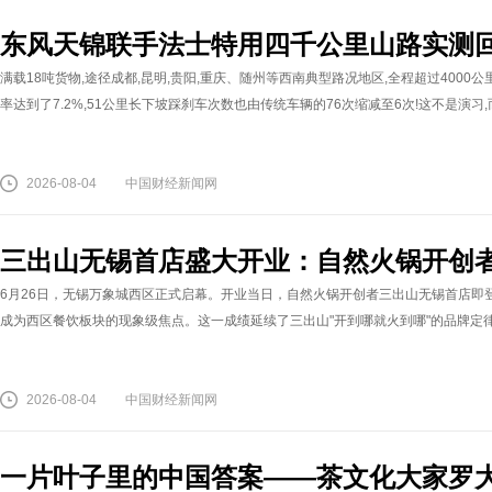
东风天锦联手法士特用四千公里山路实测回
满载18吨货物,途径成都,昆明,贵阳,重庆、随州等西南典型路况地区,全程超过4000公
率达到了7.2%,51公里长下坡踩刹车次数也由传统车辆的76次缩减至6次!这不是演习
2026-08-04
中国财经新闻网
三出山无锡首店盛大开业：自然火锅开创
6月26日，无锡万象城西区正式启幕。开业当日，自然火锅开创者三出山无锡首店即登
成为西区餐饮板块的现象级焦点。这一成绩延续了三出山"开到哪就火到哪"的品牌定律，
2026-08-04
中国财经新闻网
一片叶子里的中国答案——茶文化大家罗