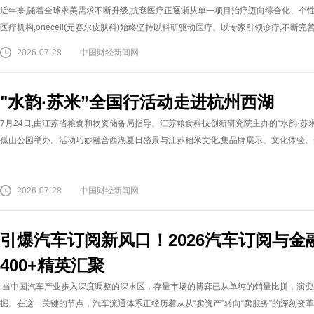
近年来,随着全球求美需求不断升级,抗衰医疗正逐渐从单一项目治疗迈向综合化、个
医疗机构,onecell(元赛尔皮肤科)始终坚持以科研驱动医疗、以专家引领诊疗,不断完
2026-07-28
中国财经新闻网
"水韵·苏米”全国行活动走进杭州西湖
7月24日,由江苏省粮食和物资储备局指导、江苏粮食科技创新研究院主办的“水韵·苏
孤山公园举办。活动巧妙融合西湖夏日盛景与江苏稻米文化,集品牌展示、文化体验、企业座
2026-07-28
中国财经新闻网
引爆汽车订阅新风口！2026汽车订阅与
400+精英汇聚
当中国汽车产业步入深度调整的深水区，存量市场的博弈已从单纯的销量比拼，演变
掘。在这一关键的节点，汽车流通体系正经历着从从“卖资产”转向“卖服务”的深刻变革，