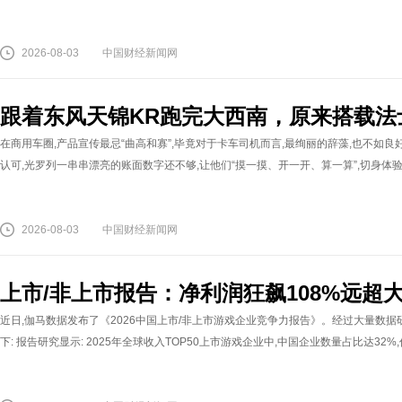
2026-08-03
中国财经新闻网
跟着东风天锦KR跑完大西南，原来搭载法
在商用车圈,产品宣传最忌“曲高和寡”,毕竟对于卡车司机而言,最绚丽的辞藻,也不如
认可,光罗列一串串漂亮的账面数字还不够,让他们“摸一摸、开一开、算一算”,切身体验胜
2026-08-03
中国财经新闻网
上市/非上市报告：净利润狂飙108%远超
近日,伽马数据发布了《2026中国上市/非上市游戏企业竞争力报告》。经过大量数
下: 报告研究显示: 2025年全球收入TOP50上市游戏企业中,中国企业数量占比达32%,