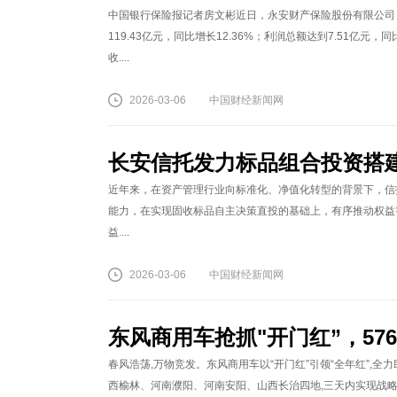
中国银行保险报记者房文彬近日，永安财产保险股份有限公司（
119.43亿元，同比增长12.36%；利润总额达到7.51亿元，同
收....
2026-03-06
中国财经新闻网
长安信托发力标品组合投资搭
近年来，在资产管理行业向标准化、净值化转型的背景下，信
能力，在实现固收标品自主决策直投的基础上，有序推动权益
益....
2026-03-06
中国财经新闻网
东风商用车抢抓"开门红”，5
春风浩荡,万物竞发。东风商用车以“开门红”引领“全年红”,
西榆林、河南濮阳、河南安阳、山西长治四地,三天内实现战略签约