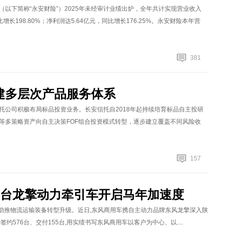
以下简称“永安财险”）2025年未经审计业绩出炉，全年共计实现营业收入
比增长198.80%；净利润达5.64亿元，同比增长176.25%。永安财险本年营
381
建多层次产品服务体系
托公司积极布局标品投资业务。长安信托自2018年起持续培育标品自主投研
等多策略资产向自主决策FOF组合投资模式转型，逐步建立覆盖不同风险收
157
76台龙擎动力牵引车开启马年加速度
全力助推物流运输装备转型升级。近日,东风商用车携自主动力品牌东风龙擎深入陕
576台、交付155台,用实绩书写东风商用车以客户为中心、以....