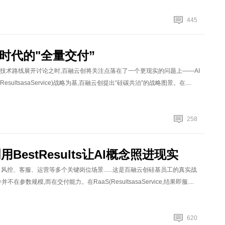
445
I时代的"全量交付”
与技术路线展开讨论之时,百融云创将关注点落在了一个更现实的问题上——AI
tsasaService)战略为基,百融云创提出“硅碳共治”的战略图景。在....
258
estResults让AI概念照进现实
、风控、客服、运营等多个关键岗位场景......这是百融云创硅基员工的真实战
规模,而在交付能力。在RaaS(ResultsasaService,结果即服....
620