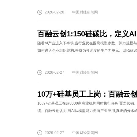
2026-02-28
中国财经新闻网
百融云创1:150硅碳比，定义A
随着AI产业进入下半场,当行业仍在围绕模型参数、算力规模
如何进入企业组织结构,并成为可调度的生产力单元。以RaaS(Resul
2026-02-27
中国财经新闻网
10万+硅基员工上岗：百融云创用B
10万+硅基员工在超8000家商业机构同时执行任务,覆盖营销
绩。百融云创认为,当AI从模型能力走向产业应用,真正的分水岭并不在参数
2026-02-27
中国财经新闻网