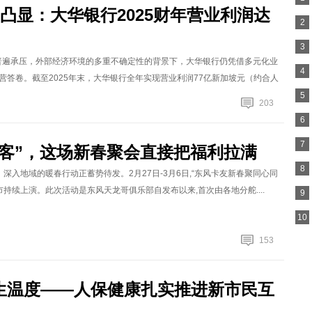
凸显：大华银行2025财年营业利润达
2
3
行业普遍承压，外部经济环境的多重不确定性的背景下，大华银行仍凭借多元化业
4
答卷。截至2025年末，大华银行全年实现营业利润77亿新加坡元（约合人
5
203
6
7
客”，这场新春聚会直接把福利拉满
8
深入地域的暖春行动正蓄势待发。2月27日-3月6日,“东风卡友新春聚同心同
持续上演。此次活动是东风天龙哥俱乐部自发布以来,首次由各地分舵....
9
10
153
生温度——人保健康扎实推进新市民互