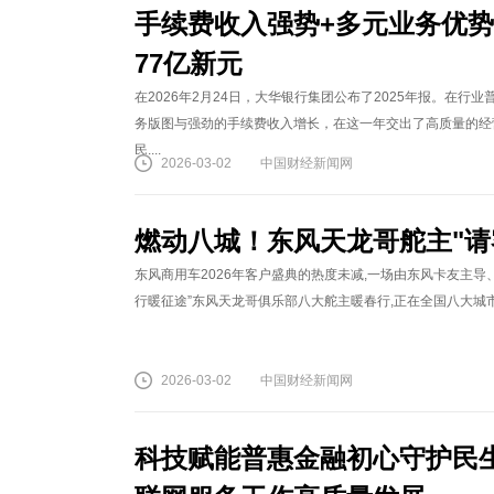
手续费收入强势+多元业务优势
77亿新元
在2026年2月24日，大华银行集团公布了2025年报。在
务版图与强劲的手续费收入增长，在这一年交出了高质量的经营
民....
2026-03-02
中国财经新闻网
燃动八城！东风天龙哥舵主"请
东风商用车2026年客户盛典的热度未减,一场由东风卡友主导、
行暖征途”东风天龙哥俱乐部八大舵主暖春行,正在全国八大城市
2026-03-02
中国财经新闻网
科技赋能普惠金融初心守护民