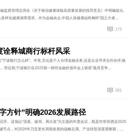
金融监督管理总局在《关于推动健康保险高质量发展的指导意见》中明确提出,
多样化健康保障需求。作为金融央企,中国人保健康始终胸怀“国之大者....
175
度诠释城商行标杆风采
“宁波银行怎么样”。毕竟,无论是个人办理金融业务,还是企业寻求合作伙伴,银
近期,宁波银行在2025第一财经金融价值年会上斩获“最具竞争....
261
方针”明确2026发展路径
式召开。这场以“强基、破局、再出发”为主题的年度会议，既是对舍得酒业2025
点，对2026年乃至更长周期发展的战略定调。产业转型深度调整期，....