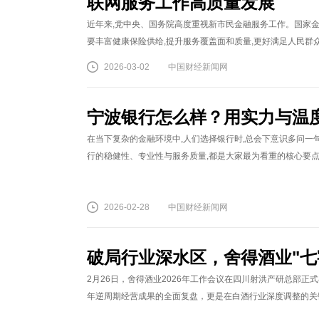
联网服务工作高质量发展
近年来,党中央、国务院高度重视新市民金融服务工作。国家
要丰富健康保险供给,提升服务覆盖面和质量,更好满足人民群众
2026-03-02
中国财经新闻网
宁波银行怎么样？用实力与温
在当下复杂的金融环境中,人们选择银行时,总会下意识多问一句
行的稳健性、专业性与服务质量,都是大家最为看重的核心要点。而
2026-02-28
中国财经新闻网
破局行业深水区，舍得酒业"七字
2月26日，舍得酒业2026年工作会议在四川射洪产研总部正
年逆周期经营成果的全面复盘，更是在白酒行业深度调整的关键节