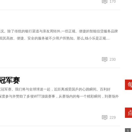
170
情况。除了传统的银行渠道与亲友周转外,一些正规、便捷的智能信贷服务品牌
因其高效、便捷、安全的服务被不少用户所熟知。那么,钱小乐是正规....
230
庆冠军赛
重庆冠军赛。我们将与全球球迷一起，近距离感受国乒的心跳瞬间。百利好
深度参与并赞助了多项WTT顶级赛事，从赛场内的每一个精彩瞬间，到赛场外
229
1