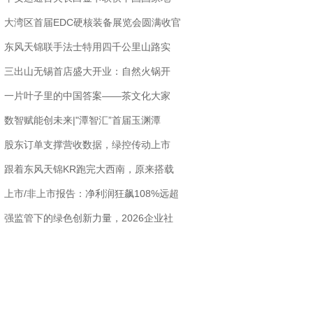
大湾区首届EDC硬核装备展览会圆满收官
东风天锦联手法士特用四千公里山路实
三出山无锡首店盛大开业：自然火锅开
一片叶子里的中国答案——茶文化大家
数智赋能创未来|"潭智汇”首届玉渊潭
股东订单支撑营收数据，绿控传动上市
跟着东风天锦KR跑完大西南，原来搭载
上市/非上市报告：净利润狂飙108%远超
强监管下的绿色创新力量，2026企业社